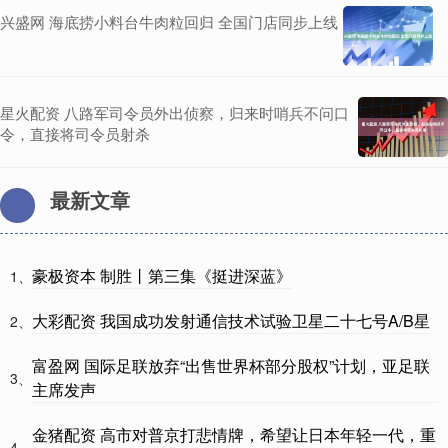
兴盛网 海底捞小料台牛肉粒回归 全国门店同步上线
星火配资 八路军司令员外出侦察，归来时哨兵不问口
令，直接将司令员射杀
最新文章
豪极资本 制胜丨第三集《挺进深蓝》
1、
大彩配资 我国成功发射通信技术试验卫星二十七号A/B星
2、
富盈网 国际足联放弃“出售世界杯部分股权”计划，亚足联
3、
主席发声
金猪配资 高市对普京打悲情牌，希望让日本年轻一代，重
4、