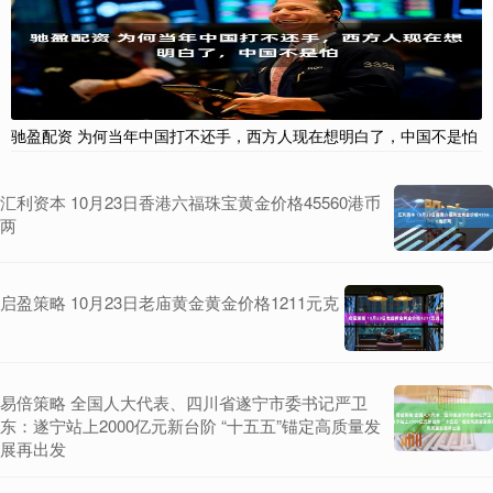
驰盈配资 为何当年中国打不还手，西方人现在想明白了，中国不是怕
汇利资本 10月23日香港六福珠宝黄金价格45560港币
两
启盈策略 10月23日老庙黄金黄金价格1211元克
易倍策略 全国人大代表、四川省遂宁市委书记严卫
东：遂宁站上2000亿元新台阶 “十五五”锚定高质量发
展再出发