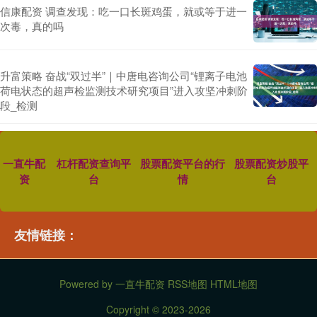
信康配资 调查发现：吃一口长斑鸡蛋，就或等于进一
次毒，真的吗
升富策略 奋战“双过半”｜中唐电咨询公司“锂离子电池
荷电状态的超声检监测技术研究项目”进入攻坚冲刺阶
段_检测
一直牛配
杠杆配资查询平
股票配资平台的行
股票配资炒股平
资
台
情
台
友情链接：
Powered by
一直牛配资
RSS地图
HTML地图
Copyright
© 2023-2026