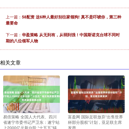
上一篇：
58配资 这6种人最好别往家领狗! 真不是吓唬你，第三种
最要命
下一篇：
华盈策略 从无到有，从弱到强！中国斯诺克台球不同时
期的八位领军人物
相关文章
易倍策略 全国人大代表、四川
富盈网 国际足联放弃“出售世界
省遂宁市委书记严卫东：遂宁站
杯部分股权”计划，亚足联主席
上2000亿元新台阶 “十五五”锚
发声