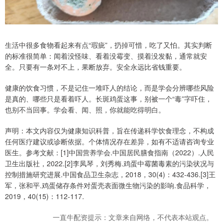
生活中很多食物看起来有点“瑕疵”，扔掉可惜，吃了又怕。其实判断
的标准很简单：闻着没怪味、看着没霉变、摸着没发黏，通常就安
全。只要有一条对不上，果断放弃。安全永远比省钱重要。
健康的饮食习惯，不是记住一堆吓人的结论，而是学会分辨哪些风险
是真的、哪些只是看着吓人。长斑鸡蛋这事，别被一个“毒”字吓住，
也别不当回事。学会看、闻、照，你就能吃得明白。
声明：本文内容仅为健康知识科普，旨在传递科学饮食理念，不构成
任何医疗建议或诊断依据。个体情况存在差异，如有不适请咨询专业
医生。参考文献：[1]中国营养学会.中国居民膳食指南（2022）.人民
卫生出版社，2022.[2]李凤琴，刘秀梅.鸡蛋中霉菌毒素的污染状况与
控制措施研究进展.中国食品卫生杂志，2018，30(4)：432-436.[3]王
军，张和平.鸡蛋储存条件对蛋壳表面微生物污染的影响.食品科学，
2019，40(15)：112-117.
一直牛配资提示：文章来自网络，不代表本站观点。