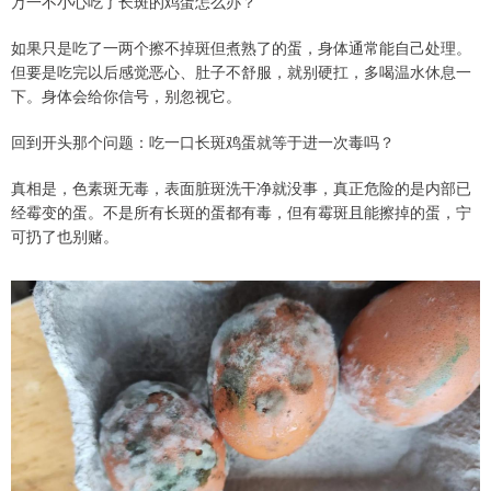
万一不小心吃了长斑的鸡蛋怎么办？
如果只是吃了一两个擦不掉斑但煮熟了的蛋，身体通常能自己处理。
但要是吃完以后感觉恶心、肚子不舒服，就别硬扛，多喝温水休息一
下。身体会给你信号，别忽视它。
回到开头那个问题：吃一口长斑鸡蛋就等于进一次毒吗？
真相是，色素斑无毒，表面脏斑洗干净就没事，真正危险的是内部已
经霉变的蛋。不是所有长斑的蛋都有毒，但有霉斑且能擦掉的蛋，宁
可扔了也别赌。