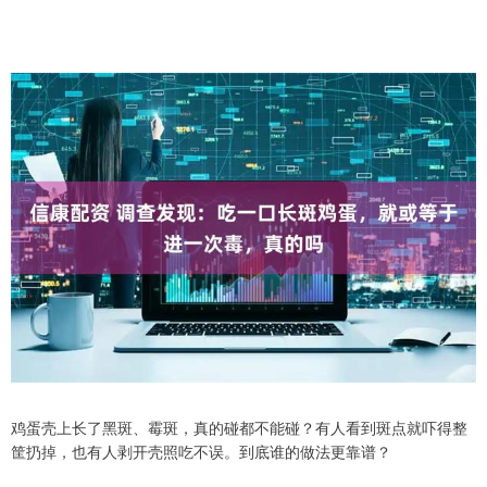
鸡蛋壳上长了黑斑、霉斑，真的碰都不能碰？有人看到斑点就吓得整
筐扔掉，也有人剥开壳照吃不误。到底谁的做法更靠谱？