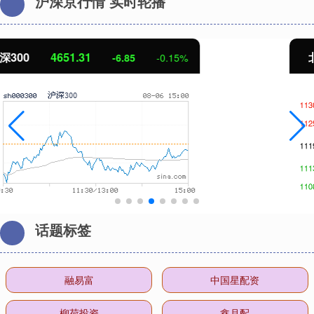
沪深京行情 实时轮播
北证50
1122.88
3.42
0.30%
话题标签
融易富
中国星配资
柳荷投资
鑫月配