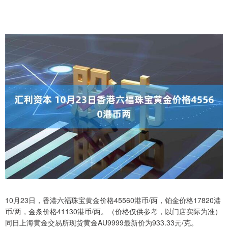
10月23日，香港六福珠宝黄金价格45560港币/两，铂金价格17820港
币/两，金条价格41130港币/两。（价格仅供参考，以门店实际为准）
同日上海黄金交易所现货黄金AU9999最新价为933.33元/克。