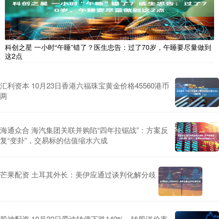
科创之星 一小时“午睡”错了？医生忠告：过了70岁，午睡要尽量做到
这2点
汇利资本 10月23日香港六福珠宝黄金价格45560港币
两
海通众合 海汽集团关联并购陷“四年拉锯战”：方案反
复“变卦”，交易标的估值缩水六成
芒果配资 土耳其外长：美伊应通过谈判化解分歧
股神配资 10月22日爱迪转债下跌149%，转股溢价率