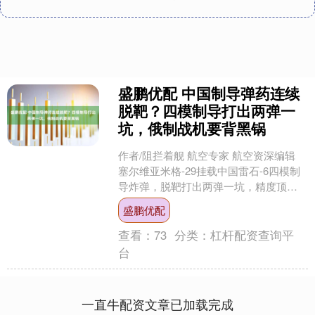
盛鹏优配 中国制导弹药连续
脱靶？四模制导打出两弹一
坑，俄制战机要背黑锅
作者/阻拦着舰 航空专家 航空资深编辑
塞尔维亚米格-29挂载中国雷石-6四模制
导炸弹，脱靶打出两弹一坑，精度顶
尖，问题出在老旧载机和高程数据误
盛鹏优配
差。 近日，塞尔....
查看：
73
分类：
杠杆配资查询平
台
一直牛配资文章已加载完成