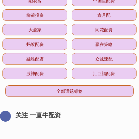
融易富
中国星配资
柳荷投资
鑫月配
大盈家
同花配资
蚂蚁配资
赢在策略
融胜配资
众诚速配
股神配资
汇巨福配资
全部话题标签
关注 一直牛配资