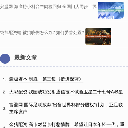
兴盛网 海底捞小料台牛肉粒回归 全国门店同步上线
纯旭配资端 被狗咬伤怎么办? 如何妥善处置?
最新文章
豪极资本 制胜丨第三集《挺进深蓝》
1、
大彩配资 我国成功发射通信技术试验卫星二十七号A/B星
2、
富盈网 国际足联放弃“出售世界杯部分股权”计划，亚足联
3、
主席发声
金猪配资 高市对普京打悲情牌，希望让日本年轻一代，重
4、