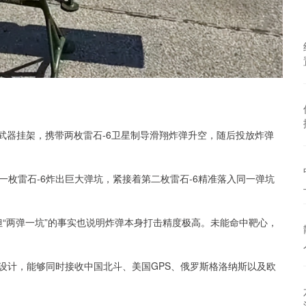
能武器挂架，携带两枚雷石-6卫星制导滑翔炸弹升空，随后投放炸弹
枚雷石-6炸出巨大弹坑，紧接着第二枚雷石-6精准落入同一弹坑
，但“两弹一坑”的事实也说明炸弹本身打击精度极高。未能命中靶心，
设计，能够同时接收中国北斗、美国GPS、俄罗斯格洛纳斯以及欧