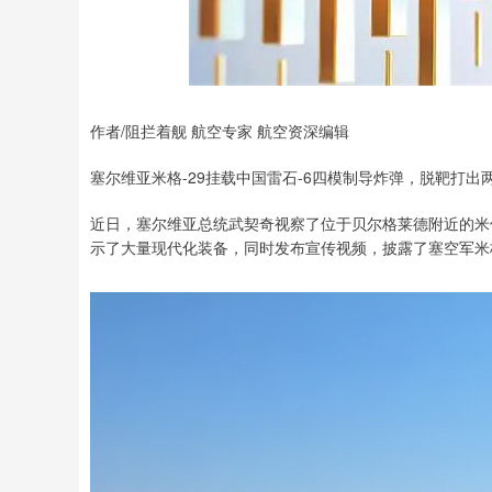
深证成指
14311.01
.68
1.02%
200.89
1
作者/阻拦着舰 航空专家 航空资深编辑
塞尔维亚米格-29挂载中国雷石-6四模制导炸弹，脱靶打
近日，塞尔维亚总统武契奇视察了位于贝尔格莱德附近的米
示了大量现代化装备，同时发布宣传视频，披露了塞空军米