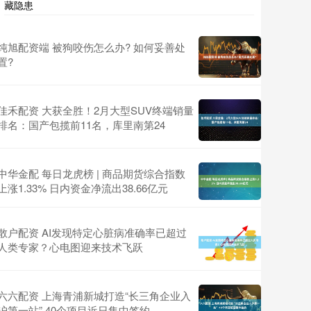
藏隐患
纯旭配资端 被狗咬伤怎么办? 如何妥善处
置?
佳禾配资 大获全胜！2月大型SUV终端销量
排名：国产包揽前11名，库里南第24
中华金配 每日龙虎榜 | 商品期货综合指数
上涨1.33% 日内资金净流出38.66亿元
散户配资 AI发现特定心脏病准确率已超过
人类专家？心电图迎来技术飞跃
六六配资 上海青浦新城打造“长三角企业入
沪第一站” 40个项目近日集中签约