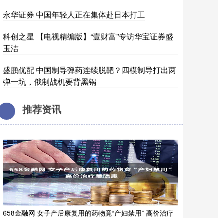
永华证券 中国年轻人正在集体赴日本打工
科创之星 【电视精编版】“壹财富”专访华宝证券盛
玉洁
盛鹏优配 中国制导弹药连续脱靶？四模制导打出两
弹一坑，俄制战机要背黑锅
推荐资讯
658金融网 女子产后康复用的药物竟“产妇禁用” 高价治疗