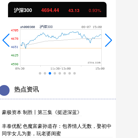
北证50
1134.24
创
11.37
1.01%
热点资讯
豪极资本 制胜丨第三集《挺进深蓝》
丰泰优配 色魔富豪孙道存：包养情人无数，娶初中
同学女儿为妻，玩老婆闺蜜