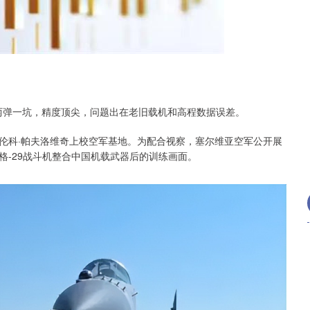
沪深300
4694.44
.42%
43.13
0.93%
出两弹一坑，精度顶尖，问题出在老旧载机和高程数据误差。
伦科·帕夫洛维奇上校空军基地。为配合视察，塞尔维亚空军公开展
格-29战斗机整合中国机载武器后的训练画面。