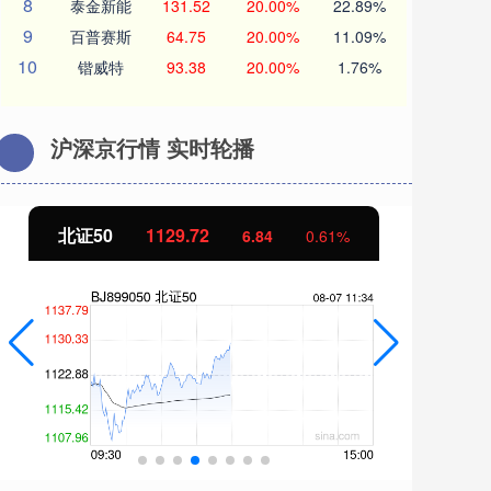
8
泰金新能
131.52
20.00%
22.89%
9
百普赛斯
64.75
20.00%
11.09%
10
锴威特
93.38
20.00%
1.76%
沪深京行情 实时轮播
北证50
1129.72
创
6.84
0.61%