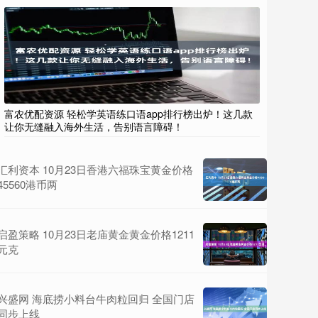
富农优配资源 轻松学英语练口语app排行榜出炉！这几款
让你无缝融入海外生活，告别语言障碍！
汇利资本 10月23日香港六福珠宝黄金价格
45560港币两
启盈策略 10月23日老庙黄金黄金价格1211
元克
兴盛网 海底捞小料台牛肉粒回归 全国门店
同步上线