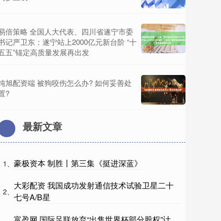
易倍策略 全国人大代表、四川省遂宁市委
书记严卫东：遂宁站上2000亿元新台阶 “十
五五”锚定高质量发展再出发
纯旭配资端 被狗咬伤怎么办? 如何妥善处
置?
最新文章
豪极资本 制胜丨第三集《挺进深蓝》
1、
大彩配资 我国成功发射通信技术试验卫星二十
2、
七号A/B星
富盈网 国际足联放弃“出售世界杯部分股权”计