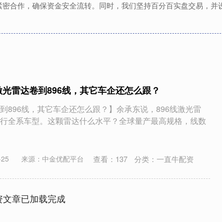
紧密合作，确保资金安全流转。同时，我们坚持百分百实盘交易，并
激光雷达卷到896线，其它车企还怎么跟？
到896线，其它车企还怎么跟？】余承东说，896线激光雷
行全系车型。这颗雷达什么水平？全球量产最高规格，线数
查看：
137
分类：
一直牛配资
25
来源：中金优配平台
资文章已加载完成