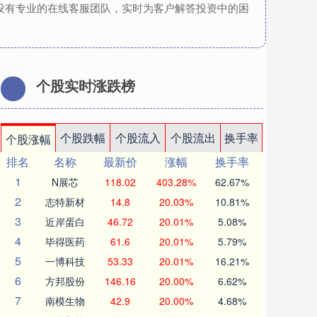
设有专业的在线客服团队，实时为客户解答投资中的困
个股实时涨跌榜
个股跌幅
个股流入
个股流出
换手率
个股涨幅
排名
名称
最新价
涨幅
换手率
1
N展芯
118.02
403.28%
62.67%
2
志特新材
14.8
20.03%
10.81%
3
近岸蛋白
46.72
20.01%
5.08%
4
毕得医药
61.6
20.01%
5.79%
5
一博科技
53.33
20.01%
16.21%
6
方邦股份
146.16
20.00%
6.62%
7
南模生物
42.9
20.00%
4.68%