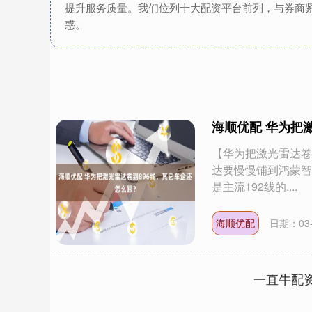
提升服务质量。我们位列十大配资平台前列，与券商
惑。
海顺优配 华为把
【华为把激光雷达卷
达要慢慢铺到鸿蒙智
是主流192线的....
海顺优配
日期：03-
一直牛配