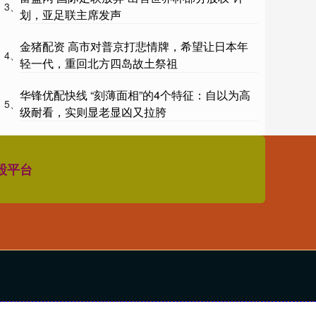
3、
划，亚足联主席发声
金猪配资 高市对普京打悲情牌，希望让日本年
4、
轻一代，重回北方四岛故土祭祖
华锋优配快线 “刻薄面相”的4个特征：自以为高
5、
级耐看，实则显老显凶又拉胯
股平台