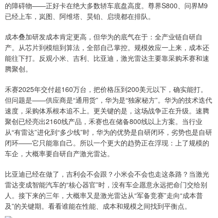
的障碍物——正好卡在绝大多数轿车底盘高度。尊界S800、问界M9
已经上车，岚图、阿维塔、昊铂、启境都在排队。
成本叠加研发成本肯定更高，但华为的底气在于：全产业链自研自
产。从芯片到模组到算法，全部自己掌控。规模效应一上来，成本还
能往下打。反观小米、吉利、比亚迪，激光雷达主要靠采购禾赛和速
腾聚创。
禾赛2025年交付超160万台，把价格压到200美元以下，确实能打。
但问题是——供应商是“通用货”，华为是“独家秘方”。华为的技术迭代
速度，采购体系根本追不上。更关键的是，这场战争正在升级。速腾
聚创已经亮出2160线产品，禾赛也在储备800线以上方案。当行业
从“有雷达”进化到“多少线”时，华为的优势是自研闭环，劣势也是自研
闭环——它只能靠自己。所以一个更大的趋势正在浮现：上了规模的
车企，大概率要自研自产激光雷达。
比亚迪已经在做了，吉利会不会跟？小米会不会也走这条路？当激光
雷达变成智能汽车的“核心器官”时，没有车企愿意永远把命门交给别
人。接下来的三年，大概率又是激光雷达从“军备竞赛”走向“成本普
及”的关键期。看看谁能在性能、成本和规模之间找到平衡点。