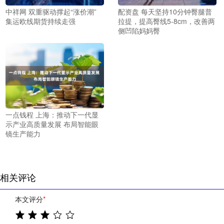
中祥网 双重驱动撑起“涨价潮”
配资盘 每天坚持10分钟臀腿普
集运欧线期货持续走强
拉提，提高臀线5-8cm，改善两
侧凹陷妈妈臀
一点钱程 上海：推动下一代显
示产业高质量发展 布局智能眼
镜生产能力
相关评论
本文评分
*