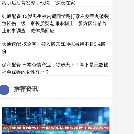
我听后后背发凉，他说：“深夜在家
纯旭配资 13岁男生校内遭同学踢打致左侧睾丸破裂
致轻伤二级，家长质疑老师未制止；警方因年龄终
止刑事调查，教体局回应
大通速配 挖金客：控股股东陈坤拟减持不超3%股
份
保利配资 日本色情产业，独步天下！脚下是无数被
社会踩碎的女性尊严？
推荐资讯