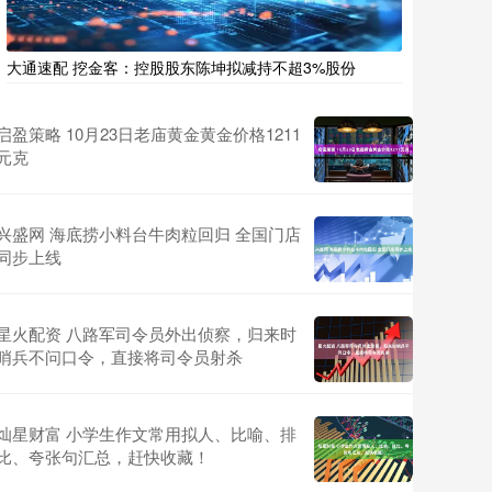
大通速配 挖金客：控股股东陈坤拟减持不超3%股份
启盈策略 10月23日老庙黄金黄金价格1211
元克
兴盛网 海底捞小料台牛肉粒回归 全国门店
同步上线
星火配资 八路军司令员外出侦察，归来时
哨兵不问口令，直接将司令员射杀
灿星财富 小学生作文常用拟人、比喻、排
比、夸张句汇总，赶快收藏！