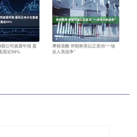
家A股公司披露年报 盈
摩根策酪 伊朗称美以正发动“一场
盖面近94%
反人类战争”