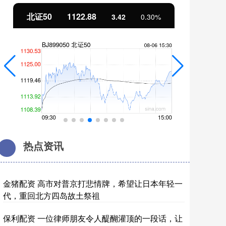
北证50
1122.88
创
3.42
0.30%
热点资讯
金猪配资 高市对普京打悲情牌，希望让日本年轻一
代，重回北方四岛故土祭祖
保利配资 一位律师朋友令人醍醐灌顶的一段话，让