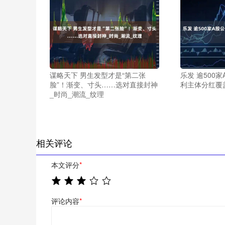
谋略天下 男生发型才是“第二张
乐发 逾500
脸”！渐变、寸头……选对直接封神
利主体分红覆
_时尚_潮流_纹理
相关评论
本文评分
*
评论内容
*