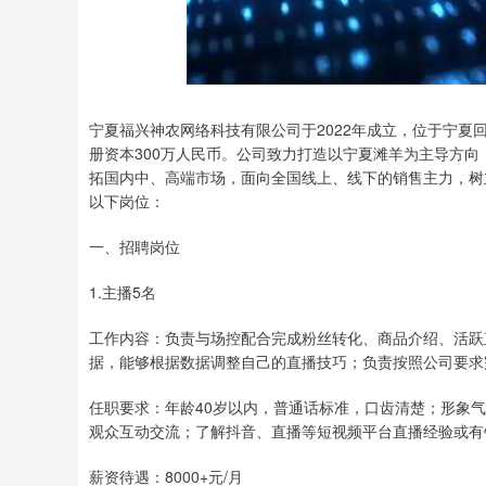
深证成指
14110.12
.92
0.57%
-34.08
-0
宁夏福兴神农网络科技有限公司于2022年成立，位于宁
册资本300万人民币。公司致力打造以宁夏滩羊为主导方向
拓国内中、高端市场，面向全国线上、线下的销售主力，树
以下岗位：
一、招聘岗位
1.主播5名
工作内容：负责与场控配合完成粉丝转化、商品介绍、活跃
据，能够根据数据调整自己的直播技巧；负责按照公司要求
任职要求：年龄40岁以内，普通话标准，口齿清楚；形象
观众互动交流；了解抖音、直播等短视频平台直播经验或有
薪资待遇：8000+元/月