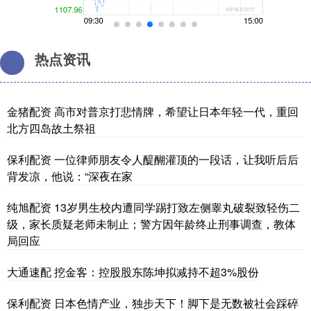
热点资讯
金猪配资 高市对普京打悲情牌，希望让日本年轻一代，重回
北方四岛故土祭祖
保利配资 一位律师朋友令人醍醐灌顶的一段话，让我听后后
背发凉，他说：“深夜在家
纯旭配资 13岁男生校内遭同学踢打致左侧睾丸破裂致轻伤二
级，家长质疑老师未制止；警方因年龄终止刑事调查，教体
局回应
大通速配 挖金客：控股股东陈坤拟减持不超3%股份
保利配资 日本色情产业，独步天下！脚下是无数被社会踩碎