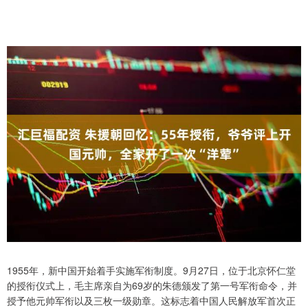
1955年，新中国开始着手实施军衔制度。9月27日，位于北京怀仁堂
的授衔仪式上，毛主席亲自为69岁的朱德颁发了第一号军衔命令，并
授予他元帅军衔以及三枚一级勋章。这标志着中国人民解放军首次正