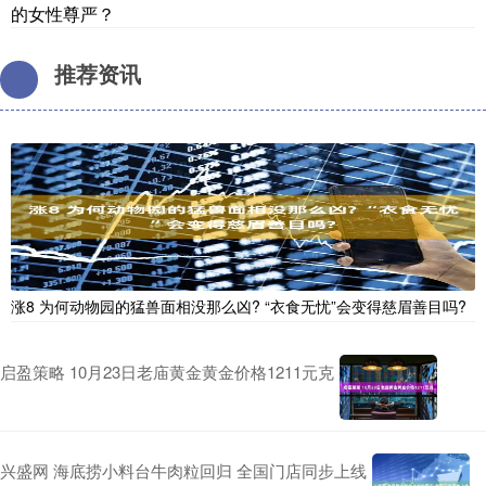
的女性尊严？
推荐资讯
涨8 为何动物园的猛兽面相没那么凶? “衣食无忧”会变得慈眉善目吗?
启盈策略 10月23日老庙黄金黄金价格1211元克
兴盛网 海底捞小料台牛肉粒回归 全国门店同步上线