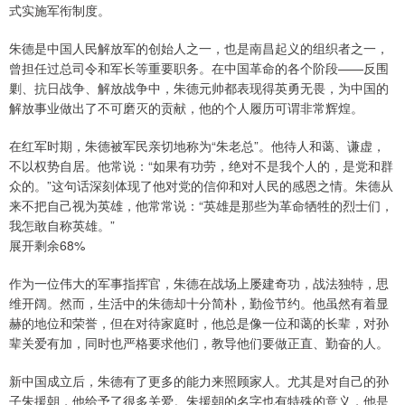
式实施军衔制度。
朱德是中国人民解放军的创始人之一，也是南昌起义的组织者之一，
曾担任过总司令和军长等重要职务。在中国革命的各个阶段——反围
剿、抗日战争、解放战争中，朱德元帅都表现得英勇无畏，为中国的
解放事业做出了不可磨灭的贡献，他的个人履历可谓非常辉煌。
在红军时期，朱德被军民亲切地称为“朱老总”。他待人和蔼、谦虚，
不以权势自居。他常说：“如果有功劳，绝对不是我个人的，是党和群
众的。”这句话深刻体现了他对党的信仰和对人民的感恩之情。朱德从
来不把自己视为英雄，他常常说：“英雄是那些为革命牺牲的烈士们，
我怎敢自称英雄。”
展开剩余68%
作为一位伟大的军事指挥官，朱德在战场上屡建奇功，战法独特，思
维开阔。然而，生活中的朱德却十分简朴，勤俭节约。他虽然有着显
赫的地位和荣誉，但在对待家庭时，他总是像一位和蔼的长辈，对孙
辈关爱有加，同时也严格要求他们，教导他们要做正直、勤奋的人。
新中国成立后，朱德有了更多的能力来照顾家人。尤其是对自己的孙
子朱援朝，他给予了很多关爱。朱援朝的名字也有特殊的意义，他是