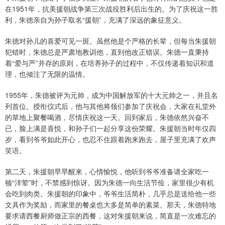
在1951年，抗美援朝战争第三次战役胜利后出生的。为了庆祝这一胜
利，朱德亲自为孙子取名“援朝”，充满了深远的象征意义。
朱德对孙儿的喜爱可见一斑。虽然他是个严格的长辈，但每当朱援朝
犯错时，朱德总是严肃地教训他，直到他改正错误。朱德一直秉持
着“爱与严”并存的原则，在培养孙子的过程中，不仅传递着知识和道
理，也倾注了无限的温情。
1955年，朱德被评为元帅，成为中国解放军的十大元帅之一，并且名
列首位。授衔仪式后，他与其他将领们参加了庆祝会，大家在礼堂外
的草地上聚餐喝酒，尽情庆祝这一天。回到家后，朱德依然兴奋不
已，脸上满是喜悦，和孙子们一起分享这份荣耀。朱援朝当时年仅四
岁，看到爷爷如此开心，也忍不住跟着跑来跑去，屋子里充满了欢声
笑语。
第二天，朱援朝早早醒来，心情愉悦，他听到爷爷准备请全家吃一
顿“洋荤”时，不禁感到惊讶。因为朱德一向生活节俭，家里很少有机
会吃到肉类。朱援朝的印象中，爷爷生活简朴，几乎总是送给他一些
文具作为奖励，而家里的餐桌也大多是简单的素菜。那天，朱德特地
要求请西餐厨师做正宗的西餐，这对朱援朝来说，简直是一次难忘的