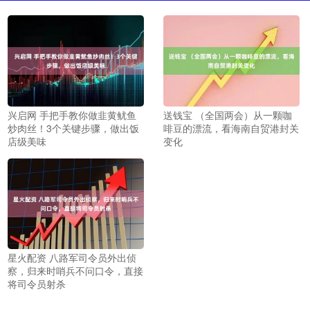
兴启网 手把手教你做韭黄鱿鱼
送钱宝 （全国两会）从一颗咖
炒肉丝！3个关键步骤，做出饭
啡豆的漂流，看海南自贸港封关
店级美味
变化
星火配资 八路军司令员外出侦
察，归来时哨兵不问口令，直接
将司令员射杀