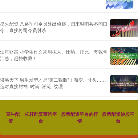
星火配资 八路军司令员外出侦察，归来时哨兵不问口
令，直接将司令员射杀
灿星财富 小学生作文常用拟人、比喻、排比、夸张句
汇总，赶快收藏！
谋略天下 男生发型才是“第二张脸”！渐变、寸头……
选对直接封神_时尚_潮流_纹理
一直牛配
杠杆配资查询平
股票配资平台的行
股票配资炒股平
资
台
情
台