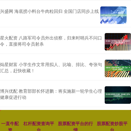
兴盛网 海底捞小料台牛肉粒回归 全国门店同步上线
星火配资 八路军司令员外出侦察，归来时哨兵不问口
令，直接将司令员射杀
灿星财富 小学生作文常用拟人、比喻、排比、夸张句
汇总，赶快收藏！
博兴优配 教育部部长怀进鹏：将实施新一轮学生心理
健康促进行动
一直牛配
杠杆配资查询平
股票配资平台的行
股票配资炒股平
资
台
情
台