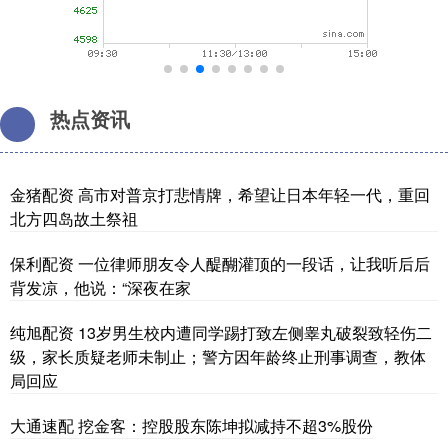
热点资讯
金猪配资 高市对普京打悲情牌，希望让日本年轻一代，重回
北方四岛故土祭祖
保利配资 一位律师朋友令人醍醐灌顶的一段话，让我听后后
背发凉，他说：“深夜在家
纯旭配资 13岁男生校内遭同学踢打致左侧睾丸破裂致轻伤二
级，家长质疑老师未制止；警方因年龄终止刑事调查，教体
局回应
大通速配 挖金客：控股股东陈坤拟减持不超3%股份