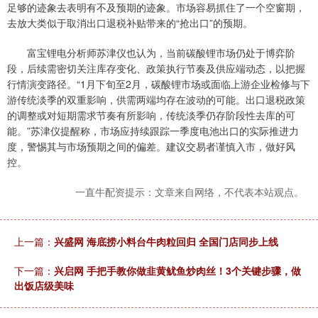
足够的迹象去表明有不及预期的迹象。市场容易抓住了一个空窗期，
去放大类似于取消出口退税补贴带来的“抢出口”的预期。
富宝锂电分析师苏津仪也认为，当前碳酸锂市场仍处于博弈阶
段，后续需密切关注库存变化、政策执行节奏及供应端动态，以把握
行情演变路径。“1月下旬至2月，碳酸锂市场或面临上游企业检修与下
游传统淡季的双重影响，供需两端均存在波动的可能。出口退税政策
的调整或对短期需求节奏有所影响，传统淡季仍存阶段性去库的可
能。”苏津仪提醒称，市场应持续跟踪一季度电池出口的实际推进力
度，警惕其与市场预期之间的偏差。建议交易者谨慎入市，做好风
控。
一直牛配资提示：文章来自网络，不代表本站观点。
上一篇：
兴盛网 海底捞小料台牛肉粒回归 全国门店同步上线
下一篇：
兴启网 手把手教你做韭黄鱿鱼炒肉丝！3个关键步骤，做
出饭店级美味