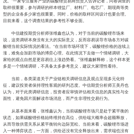
况。”一家专注服务产业的碳酸锂贸易商负责人告诉记者，问卷调查的
取样很重要，参与调研的样本锂盐厂、材料厂、电芯厂、期现商等类
型的企业各多少家也很重要。同时，价格的取样区间设计也要合理。
目前来看，这个调查结果的参考性不够全面。
中信建投期货分析师张维鑫也认为，对于当前的碳酸锂市场来
说，这类调研本身没有太大的实际意义，反而容易误导市场各方对碳
酸锂当前实际情况的看法。“在当前市场环境下，碳酸锂价格的连续上
涨，难免会加剧市场的博弈心理。在此情况下去做一个情绪调研，大
家给的观点自然是更容易往上涨趋势看。”张维鑫解释称，这个样本更
多是一个情绪调研，不具备太多参考意义，建议大家理性看待。
当前，各类渠道关于产业链相关调研信息及观点呈现多元化特
征，建议投资者保持理性客观的研判态度。中信期货分析师王美丹也
认为，对于此类调研信息，投资者应审慎评估相关信息的真实性与全
面性，避免因片面解读市场消息，而产生非理性交易行为。
从基本面来看，张维鑫认为，当前碳酸锂市场只是处于紧平衡的
状态，如果碳酸锂价格始终维持在高位，供给端大概率会超额释放，
从而导致供需关系从紧平衡转向边际宽松。当前来看，碳酸锂市场进
入一种博弈状态，一方面，供给还没有完全释放出来，需求端也没有