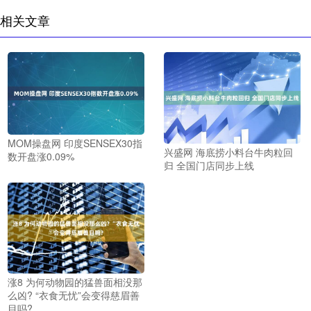
相关文章
MOM操盘网 印度SENSEX30指
兴盛网 海底捞小料台牛肉粒回
数开盘涨0.09%
归 全国门店同步上线
涨8 为何动物园的猛兽面相没那
么凶? “衣食无忧”会变得慈眉善
目吗?