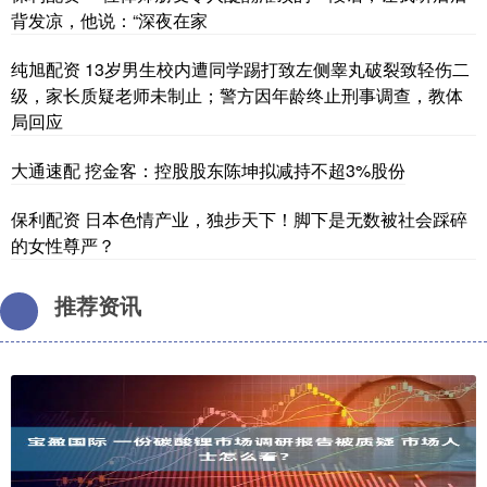
背发凉，他说：“深夜在家
纯旭配资 13岁男生校内遭同学踢打致左侧睾丸破裂致轻伤二
级，家长质疑老师未制止；警方因年龄终止刑事调查，教体
局回应
大通速配 挖金客：控股股东陈坤拟减持不超3%股份
保利配资 日本色情产业，独步天下！脚下是无数被社会踩碎
的女性尊严？
推荐资讯