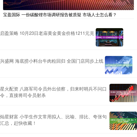
宝盈国际 一份碳酸锂市场调研报告被质疑 市场人士怎么看？
启盈策略 10月23日老庙黄金黄金价格1211元克
兴盛网 海底捞小料台牛肉粒回归 全国门店同步上线
星火配资 八路军司令员外出侦察，归来时哨兵不问口
令，直接将司令员射杀
灿星财富 小学生作文常用拟人、比喻、排比、夸张句
汇总，赶快收藏！