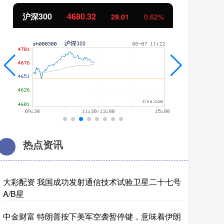
北证50
1126.54
创
3.66
0.33%
热点资讯
大彩配资 我国成功发射通信技术试验卫星二十七号
A/B星
中金财富 特朗普按下美军空袭暂停键，意味着伊朗