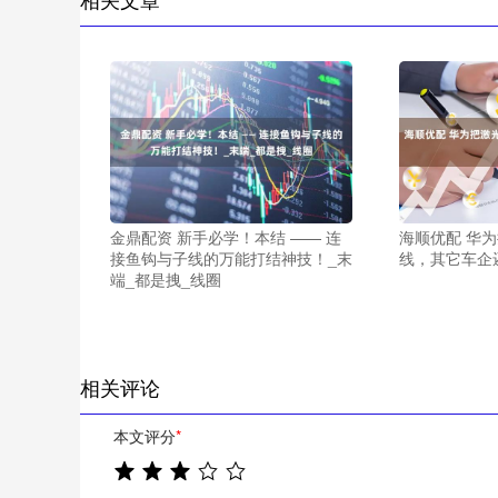
金鼎配资 新手必学！本结 —— 连
海顺优配 华为
接鱼钩与子线的万能打结神技！_末
线，其它车企
端_都是拽_线圈
相关评论
本文评分
*