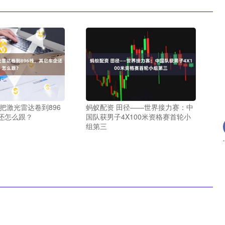
把激光雷达卷到896
蚂蚁配资 田径——世界接力赛：中
还怎么跟？
国队获男子4X100米资格赛首轮小
组第三