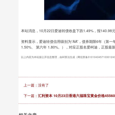
深证成指
14236.64
.03
0.39%
126.52
0
本站消息，10月22日爱迪转债收盘下跌1.49%，报140.98
资料显示，爱迪转债信用级别为“AA”，债券期限6年（第一年 0.
1.50%、 第六年 1.80%。），对应正股名爱柯迪，正股最新
以上内容为本站据公开信息整理，由AI算法生成（网信算备3101043457103012
上一篇：没有了
下一篇：
汇利资本 10月23日香港六福珠宝黄金价格4556
相关文章