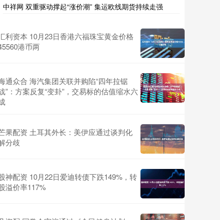
中祥网 双重驱动撑起“涨价潮” 集运欧线期货持续走强
汇利资本 10月23日香港六福珠宝黄金价格
45560港币两
海通众合 海汽集团关联并购陷“四年拉锯
战”：方案反复“变卦”，交易标的估值缩水六
成
芒果配资 土耳其外长：美伊应通过谈判化
解分歧
股神配资 10月22日爱迪转债下跌149%，转
股溢价率117%