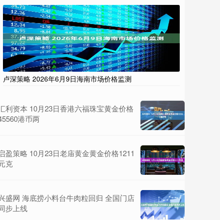
卢深策略 2026年6月9日海南市场价格监测
汇利资本 10月23日香港六福珠宝黄金价格
45560港币两
启盈策略 10月23日老庙黄金黄金价格1211
元克
兴盛网 海底捞小料台牛肉粒回归 全国门店
同步上线