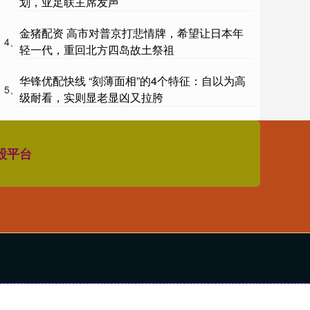
划，亚足联主席发声
金猪配资 高市对普京打悲情牌，希望让日本年
4、
轻一代，重回北方四岛故土祭祖
华锋优配快线 “刻薄面相”的4个特征：自以为高
5、
级耐看，实则显老显凶又拉胯
股平台