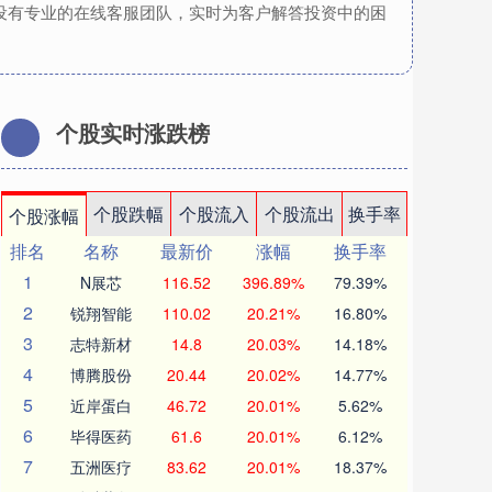
设有专业的在线客服团队，实时为客户解答投资中的困
个股实时涨跌榜
个股跌幅
个股流入
个股流出
换手率
个股涨幅
排名
名称
最新价
涨幅
换手率
1
N展芯
116.52
396.89%
79.39%
2
锐翔智能
110.02
20.21%
16.80%
3
志特新材
14.8
20.03%
14.18%
4
博腾股份
20.44
20.02%
14.77%
5
近岸蛋白
46.72
20.01%
5.62%
6
毕得医药
61.6
20.01%
6.12%
7
五洲医疗
83.62
20.01%
18.37%