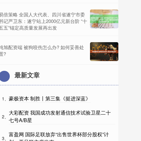
易倍策略 全国人大代表、四川省遂宁市委
书记严卫东：遂宁站上2000亿元新台阶 “十
五五”锚定高质量发展再出发
纯旭配资端 被狗咬伤怎么办? 如何妥善处
置?
最新文章
豪极资本 制胜丨第三集《挺进深蓝》
1、
大彩配资 我国成功发射通信技术试验卫星二十
2、
七号A/B星
富盈网 国际足联放弃“出售世界杯部分股权”计
3、