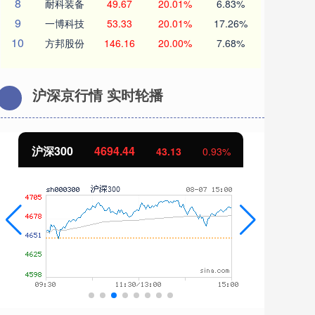
8
耐科装备
49.67
20.01%
6.83%
9
一博科技
53.33
20.01%
17.26%
10
方邦股份
146.16
20.00%
7.68%
沪深京行情 实时轮播
沪深300
4694.44
北
43.13
0.93%