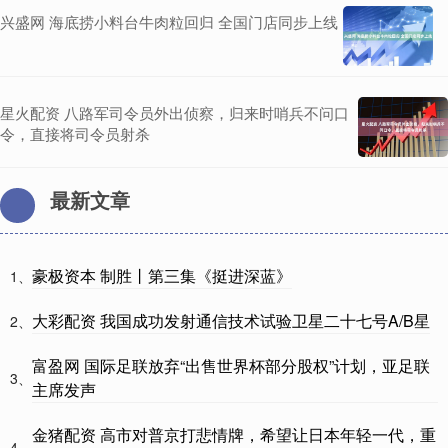
兴盛网 海底捞小料台牛肉粒回归 全国门店同步上线
星火配资 八路军司令员外出侦察，归来时哨兵不问口
令，直接将司令员射杀
最新文章
豪极资本 制胜丨第三集《挺进深蓝》
1、
大彩配资 我国成功发射通信技术试验卫星二十七号A/B星
2、
富盈网 国际足联放弃“出售世界杯部分股权”计划，亚足联
3、
主席发声
金猪配资 高市对普京打悲情牌，希望让日本年轻一代，重
4、