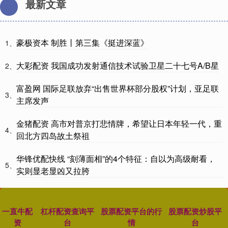
最新文章
豪极资本 制胜丨第三集《挺进深蓝》
1、
大彩配资 我国成功发射通信技术试验卫星二十七号A/B星
2、
富盈网 国际足联放弃“出售世界杯部分股权”计划，亚足联
3、
主席发声
金猪配资 高市对普京打悲情牌，希望让日本年轻一代，重
4、
回北方四岛故土祭祖
华锋优配快线 “刻薄面相”的4个特征：自以为高级耐看，
5、
实则显老显凶又拉胯
一直牛配
杠杆配资查询平
股票配资平台的行
股票配资炒股平
资
台
情
台