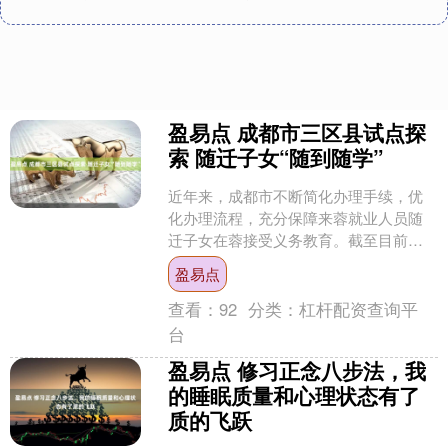
盈易点 成都市三区县试点探
索 随迁子女“随到随学”
近年来，成都市不断简化办理手续，优
化办理流程，充分保障来蓉就业人员随
迁子女在蓉接受义务教育。截至目前，
全市义务教育段随迁子女达38.3万名。
盈易点
今年4月以来，市教....
查看：
92
分类：
杠杆配资查询平
台
盈易点 修习正念八步法，我
的睡眠质量和心理状态有了
质的飞跃