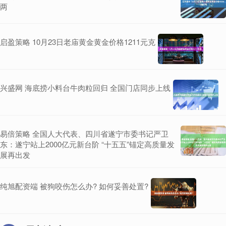
两
启盈策略 10月23日老庙黄金黄金价格1211元克
兴盛网 海底捞小料台牛肉粒回归 全国门店同步上线
易倍策略 全国人大代表、四川省遂宁市委书记严卫
东：遂宁站上2000亿元新台阶 “十五五”锚定高质量发
展再出发
纯旭配资端 被狗咬伤怎么办? 如何妥善处置?