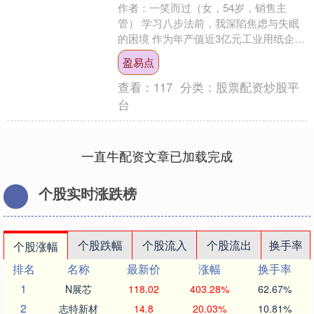
作者：一笑而过（女，54岁，销售主
管） 学习八步法前，我深陷焦虑与失眠
的困境 作为年产值近3亿元工业用纸企业
的销售主管，我的工作本就压力重重，
盈易点
每天不是在谈客户，....
查看：
117
分类：
股票配资炒股平
台
一直牛配资文章已加载完成
个股实时涨跌榜
个股跌幅
个股流入
个股流出
换手率
个股涨幅
排名
名称
最新价
涨幅
换手率
1
N展芯
118.02
403.28%
62.67%
2
志特新材
14.8
20.03%
10.81%