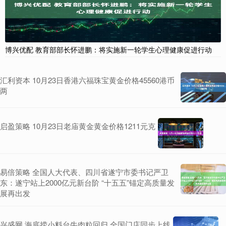
博兴优配 教育部部长怀进鹏：将实施新一轮学生心理健康促进行动
汇利资本 10月23日香港六福珠宝黄金价格45560港币
两
启盈策略 10月23日老庙黄金黄金价格1211元克
易倍策略 全国人大代表、四川省遂宁市委书记严卫
东：遂宁站上2000亿元新台阶 “十五五”锚定高质量发
展再出发
兴盛网 海底捞小料台牛肉粒回归 全国门店同步上线