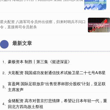
星火配资 八路军司令员外出侦察，归来时哨兵不问口
令，直接将司令员射杀
最新文章
豪极资本 制胜丨第三集《挺进深蓝》
1、
大彩配资 我国成功发射通信技术试验卫星二十七号A/B星
2、
富盈网 国际足联放弃“出售世界杯部分股权”计划，亚足联
3、
主席发声
金猪配资 高市对普京打悲情牌，希望让日本年轻一代，重
4、
回北方四岛故土祭祖