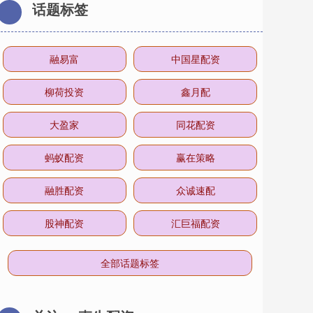
话题标签
融易富
中国星配资
柳荷投资
鑫月配
大盈家
同花配资
蚂蚁配资
赢在策略
融胜配资
众诚速配
股神配资
汇巨福配资
全部话题标签