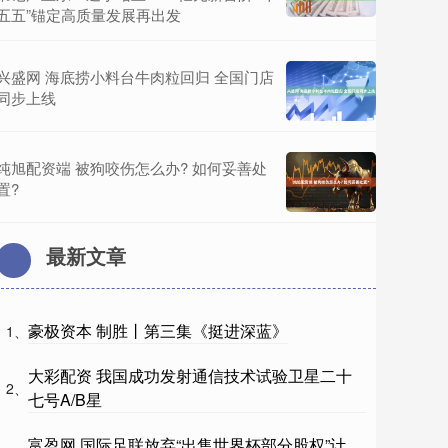
五五”锚定高质量发展再出发
兴盛网 海底捞小料台牛肉粒回归 全国门店
同步上线
纯旭配资端 被狗咬伤怎么办? 如何妥善处
置?
最新文章
豪极资本 制胜丨第三集《挺进深蓝》
1、
大彩配资 我国成功发射通信技术试验卫星二十
2、
七号A/B星
富盈网 国际足联放弃“出售世界杯部分股权”计