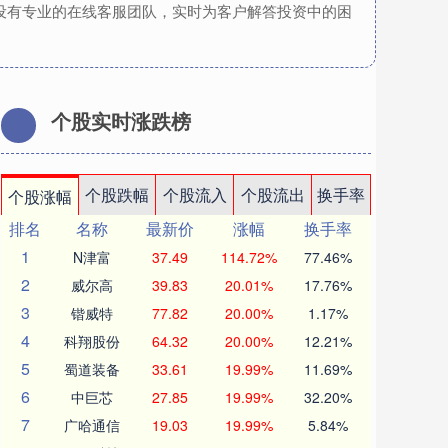
设有专业的在线客服团队，实时为客户解答投资中的困
个股实时涨跌榜
个股跌幅
个股流入
个股流出
换手率
个股涨幅
排名
名称
最新价
涨幅
换手率
1
N津富
37.49
114.72%
77.46%
2
威尔高
39.83
20.01%
17.76%
3
锴威特
77.82
20.00%
1.17%
4
科翔股份
64.32
20.00%
12.21%
5
蜀道装备
33.61
19.99%
11.69%
6
中巨芯
27.85
19.99%
32.20%
7
广哈通信
19.03
19.99%
5.84%