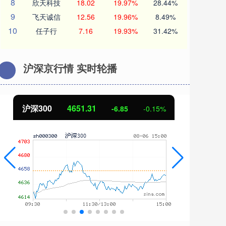
8
欣天科技
18.02
19.97%
28.44%
9
飞天诚信
12.56
19.96%
8.49%
10
任子行
7.16
19.93%
31.42%
沪深京行情 实时轮播
沪深300
4651.31
北
-6.85
-0.15%