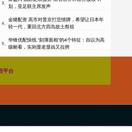
3、
划，亚足联主席发声
金猪配资 高市对普京打悲情牌，希望让日本年
4、
轻一代，重回北方四岛故土祭祖
华锋优配快线 “刻薄面相”的4个特征：自以为高
5、
级耐看，实则显老显凶又拉胯
股平台