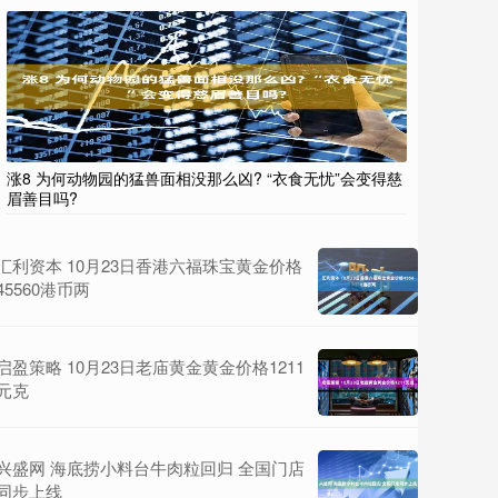
涨8 为何动物园的猛兽面相没那么凶? “衣食无忧”会变得慈
眉善目吗?
汇利资本 10月23日香港六福珠宝黄金价格
45560港币两
启盈策略 10月23日老庙黄金黄金价格1211
元克
兴盛网 海底捞小料台牛肉粒回归 全国门店
同步上线