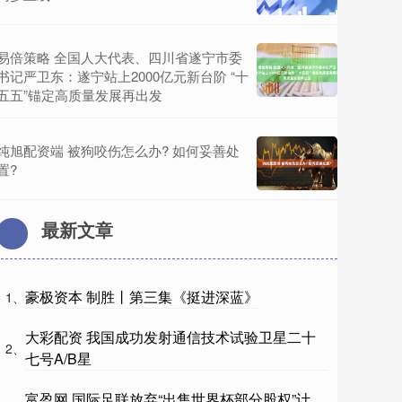
易倍策略 全国人大代表、四川省遂宁市委
书记严卫东：遂宁站上2000亿元新台阶 “十
五五”锚定高质量发展再出发
纯旭配资端 被狗咬伤怎么办? 如何妥善处
置?
最新文章
豪极资本 制胜丨第三集《挺进深蓝》
1、
大彩配资 我国成功发射通信技术试验卫星二十
2、
七号A/B星
富盈网 国际足联放弃“出售世界杯部分股权”计