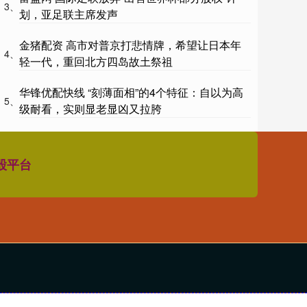
3、
划，亚足联主席发声
金猪配资 高市对普京打悲情牌，希望让日本年
4、
轻一代，重回北方四岛故土祭祖
华锋优配快线 “刻薄面相”的4个特征：自以为高
5、
级耐看，实则显老显凶又拉胯
股平台