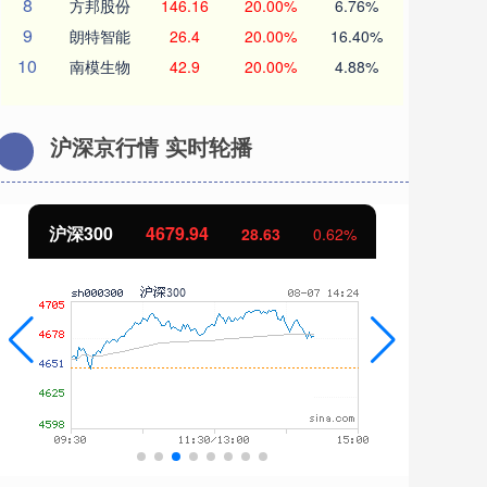
8
方邦股份
146.16
20.00%
6.76%
9
朗特智能
26.4
20.00%
16.40%
10
南模生物
42.9
20.00%
4.88%
沪深京行情 实时轮播
沪深300
4679.94
北
28.63
0.62%