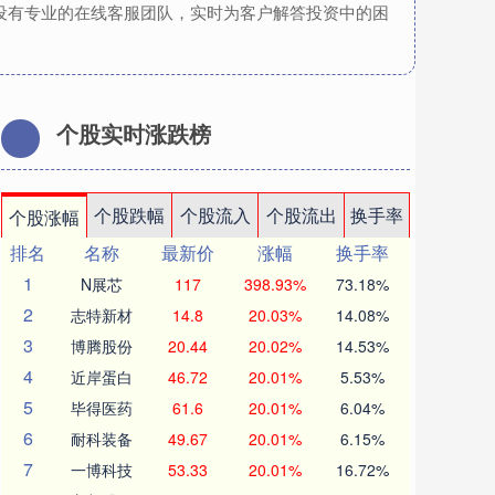
设有专业的在线客服团队，实时为客户解答投资中的困
个股实时涨跌榜
个股跌幅
个股流入
个股流出
换手率
个股涨幅
排名
名称
最新价
涨幅
换手率
1
N展芯
117
398.93%
73.18%
2
志特新材
14.8
20.03%
14.08%
3
博腾股份
20.44
20.02%
14.53%
4
近岸蛋白
46.72
20.01%
5.53%
5
毕得医药
61.6
20.01%
6.04%
6
耐科装备
49.67
20.01%
6.15%
7
一博科技
53.33
20.01%
16.72%