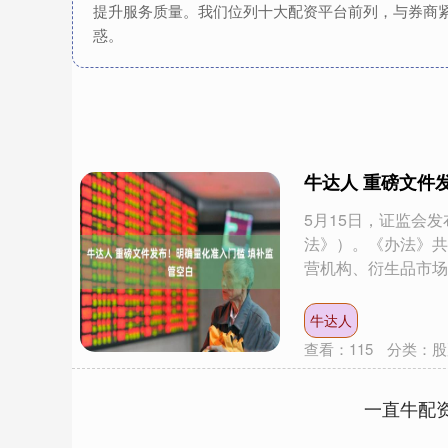
提升服务质量。我们位列十大配资平台前列，与券商
惑。
牛达人 重磅文件
5月15日，证监会
法》）。《办法》共
营机构、衍生品市场..
牛达人
查看：
115
分类：
股
一直牛配