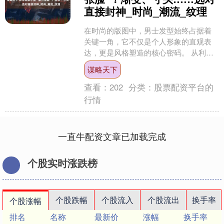
直接封神_时尚_潮流_纹理
在时尚的版图中，男士发型始终占据着
关键一角，它不仅是个人形象的直观表
达，更是风格塑造的核心密码。 从利落
寸头到层次渐变，每一款发型都能解锁
谋略天下
独特气质，接下来，就让....
查看：
202
分类：
股票配资平台的
行情
一直牛配资文章已加载完成
个股实时涨跌榜
个股跌幅
个股流入
个股流出
换手率
个股涨幅
排名
名称
最新价
涨幅
换手率