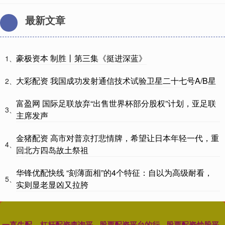
最新文章
豪极资本 制胜丨第三集《挺进深蓝》
1、
大彩配资 我国成功发射通信技术试验卫星二十七号A/B星
2、
富盈网 国际足联放弃“出售世界杯部分股权”计划，亚足联
3、
主席发声
金猪配资 高市对普京打悲情牌，希望让日本年轻一代，重
4、
回北方四岛故土祭祖
华锋优配快线 “刻薄面相”的4个特征：自以为高级耐看，
5、
实则显老显凶又拉胯
一直牛配
杠杆配资查询平
股票配资平台的行
股票配资炒股平