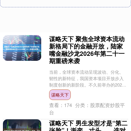
谋略天下 聚焦全球资本流动
新格局下的金融开放，陆家
嘴金融沙龙2026年第二十一
期重磅来袭
当前，全球资本流动呈现波动、分化、
韧性的新特征，我国资本项目开放步入
制度创新的新阶段。不久前举办的2026
陆家嘴论坛明确推出离岸人民币外汇试
谋略天下
点、境外央行回购工具....
查看：
174
分类：
股票配资炒股平
台
谋略天下 男生发型才是“第二
张脸”！渐变、寸头……选对