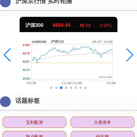
沪深京行情 实时轮播
北证50
1134.24
11.37
1.01%
话题标签
宝利配资
大唐资本
散户配资
恒牛网