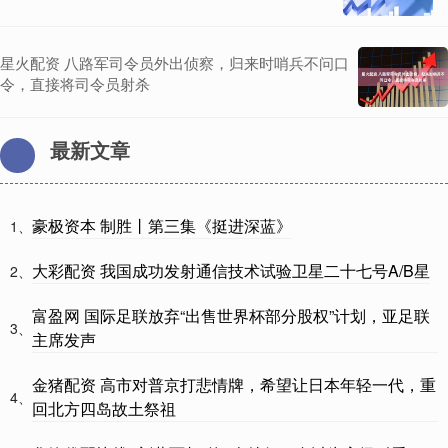
星火配资 八路军司令员外出侦察，归来时哨兵不问口
令，直接将司令员射杀
最新文章
豪极资本 制胜丨第三集《挺进深蓝》
1、
大彩配资 我国成功发射通信技术试验卫星二十七号A/B星
2、
富盈网 国际足联放弃“出售世界杯部分股权”计划，亚足联
3、
主席发声
金猪配资 高市对普京打悲情牌，希望让日本年轻一代，重
4、
回北方四岛故土祭祖