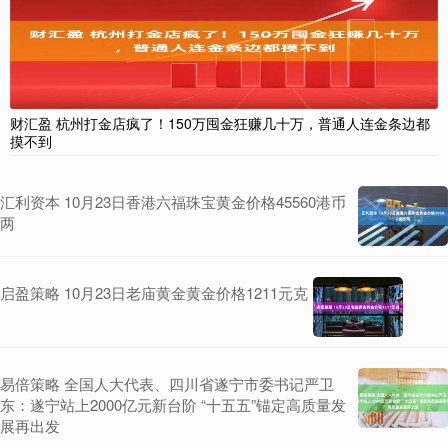
财汇盈 杭州打金店疯了！150万囤金狂赚几十万，普通人连金条边都
摸不到
汇利资本 10月23日香港六福珠宝黄金价格45560港币
两
启盈策略 10月23日老庙黄金黄金价格1211元克
易倍策略 全国人大代表、四川省遂宁市委书记严卫
东：遂宁站上2000亿元新台阶 “十五五”锚定高质量发
展再出发