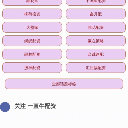
融易富
中国星配资
柳荷投资
鑫月配
大盈家
同花配资
蚂蚁配资
赢在策略
融胜配资
众诚速配
股神配资
汇巨福配资
全部话题标签
关注 一直牛配资