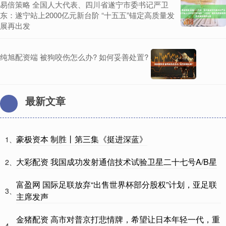
易倍策略 全国人大代表、四川省遂宁市委书记严卫
东：遂宁站上2000亿元新台阶 “十五五”锚定高质量发
展再出发
纯旭配资端 被狗咬伤怎么办? 如何妥善处置?
最新文章
豪极资本 制胜丨第三集《挺进深蓝》
1、
大彩配资 我国成功发射通信技术试验卫星二十七号A/B星
2、
富盈网 国际足联放弃“出售世界杯部分股权”计划，亚足联
3、
主席发声
金猪配资 高市对普京打悲情牌，希望让日本年轻一代，重
4、