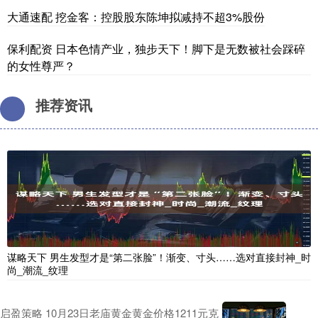
大通速配 挖金客：控股股东陈坤拟减持不超3%股份
保利配资 日本色情产业，独步天下！脚下是无数被社会踩碎
的女性尊严？
推荐资讯
谋略天下 男生发型才是“第二张脸”！渐变、寸头……选对直接封神_时
尚_潮流_纹理
启盈策略 10月23日老庙黄金黄金价格1211元克