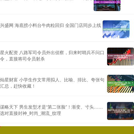
兴盛网 海底捞小料台牛肉粒回归 全国门店同步上线
星火配资 八路军司令员外出侦察，归来时哨兵不问口
令，直接将司令员射杀
灿星财富 小学生作文常用拟人、比喻、排比、夸张句
汇总，赶快收藏！
谋略天下 男生发型才是“第二张脸”！渐变、寸头……
选对直接封神_时尚_潮流_纹理