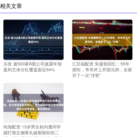
相关文章
乐发 逾500家A股公司披露年报
汇巨福配资 朱援朝回忆：55年
盈利主体分红覆盖面近94%
授衔，爷爷评上开国元帅，全家
开了一次“洋荤”
纯旭配资 13岁男生校内遭同学
踢打致左侧睾丸破裂致轻伤二