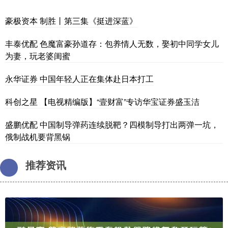
豪极资本 制胜丨第三集《挺进深蓝》
丰泰优配 色魔富豪孙道存：包养情人无数，娶初中同学女儿
为妻，玩老婆闺蜜
永华证券 中国年轻人正在集体赴日本打工
科创之星 【电视精编版】“壹财富”专访华宝证券盛玉洁
盛鹏优配 中国制导弹药连续脱靶？四模制导打出两弹一坑，
俄制战机要背黑锅
推荐资讯