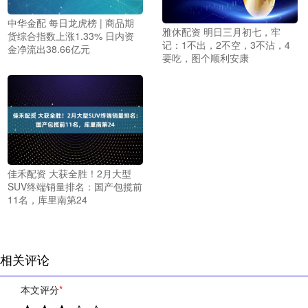
中华金配 每日龙虎榜 | 商品期
雅休配资 明日三月初七，牢
货综合指数上涨1.33% 日内资
记：1不出，2不空，3不沾，4
金净流出38.66亿元
要吃，图个顺利安康
佳禾配资 大获全胜！2月大型
SUV终端销量排名：国产包揽前
11名，库里南第24
相关评论
本文评分
*