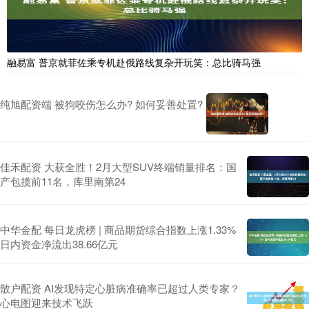
融易富 普京就菲佐乘专机赴俄路线复杂开玩笑：总比骑马强
纯旭配资端 被狗咬伤怎么办? 如何妥善处置?
佳禾配资 大获全胜！2月大型SUV终端销量排名：国
产包揽前11名，库里南第24
中华金配 每日龙虎榜 | 商品期货综合指数上涨1.33%
日内资金净流出38.66亿元
散户配资 AI发现特定心脏病准确率已超过人类专家？
心电图迎来技术飞跃