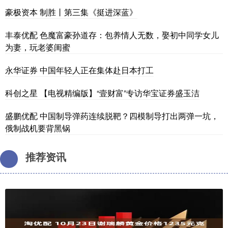
豪极资本 制胜丨第三集《挺进深蓝》
丰泰优配 色魔富豪孙道存：包养情人无数，娶初中同学女儿
为妻，玩老婆闺蜜
永华证券 中国年轻人正在集体赴日本打工
科创之星 【电视精编版】“壹财富”专访华宝证券盛玉洁
盛鹏优配 中国制导弹药连续脱靶？四模制导打出两弹一坑，
俄制战机要背黑锅
推荐资讯