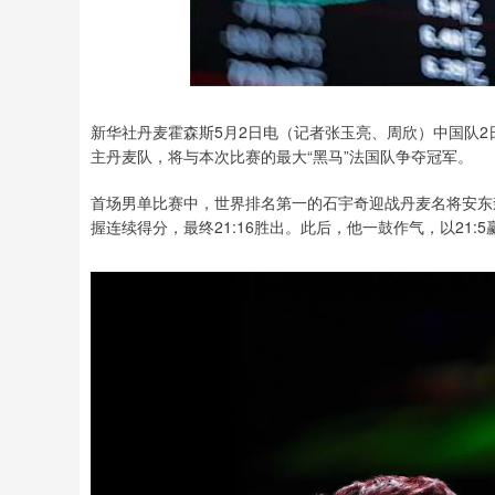
深证成指
14110.12
.92
0.57%
-34.08
-0
新华社丹麦霍森斯5月2日电（记者张玉亮、周欣）中国队2
主丹麦队，将与本次比赛的最大“黑马”法国队争夺冠军。
首场男单比赛中，世界排名第一的石宇奇迎战丹麦名将安东
握连续得分，最终21:16胜出。此后，他一鼓作气，以21