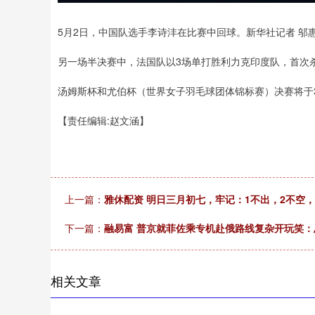
5月2日，中国队选手李诗沣在比赛中回球。新华社记者 邬惠
另一场半决赛中，法国队以3场单打胜利力克印度队，首次
汤姆斯杯和尤伯杯（世界女子羽毛球团体锦标赛）决赛将于
【责任编辑:赵文涵】
上一篇：
雅休配资 明日三月初七，牢记：1不出，2不空
下一篇：
融易富 普京就菲佐乘专机赴俄路线复杂开玩笑：
相关文章