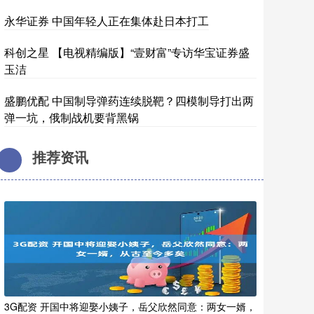
永华证券 中国年轻人正在集体赴日本打工
科创之星 【电视精编版】“壹财富”专访华宝证券盛
玉洁
盛鹏优配 中国制导弹药连续脱靶？四模制导打出两
弹一坑，俄制战机要背黑锅
推荐资讯
3G配资 开国中将迎娶小姨子，岳父欣然同意：两女一婿，