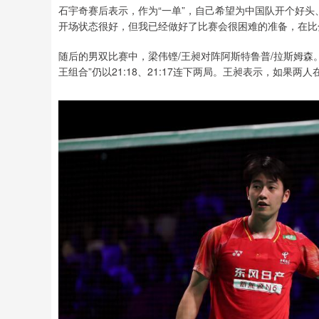
石宇奇赛后表示，作为“一单”，自己希望为中国队开个好头
开场状态很好，但我已经做好了比赛会很困难的准备，在比
随后的男双比赛中，梁伟铿/王昶对阵阿斯特鲁普/拉斯姆森
王组合”仍以21:18、21:17连下两局。王昶表示，如