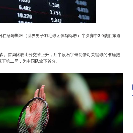
沪深300
4651.31
.24%
-6.85
-0.15%
日在汤姆斯杯（世界男子羽毛球团体锦标赛）半决赛中3:0战胜东道
森。首局比赛比分交替上升，后半段石宇奇凭借对关键球的准确把
:5赢下第二局，为中国队拿下首分。