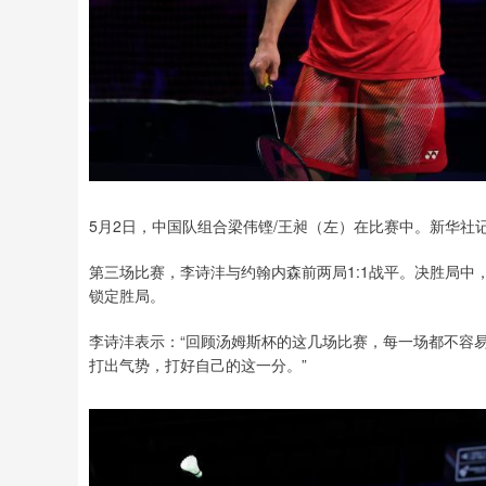
5月2日，中国队组合梁伟铿/王昶（左）在比赛中。新华社记
第三场比赛，李诗沣与约翰内森前两局1:1战平。决胜局中
锁定胜局。
李诗沣表示：“回顾汤姆斯杯的这几场比赛，每一场都不容
打出气势，打好自己的这一分。”