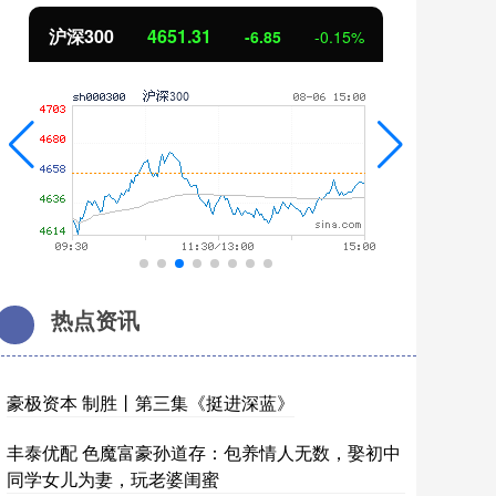
北证50
1122.88
创
3.42
0.30%
热点资讯
豪极资本 制胜丨第三集《挺进深蓝》
丰泰优配 色魔富豪孙道存：包养情人无数，娶初中
同学女儿为妻，玩老婆闺蜜