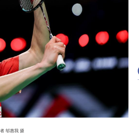
 邬惠我 摄