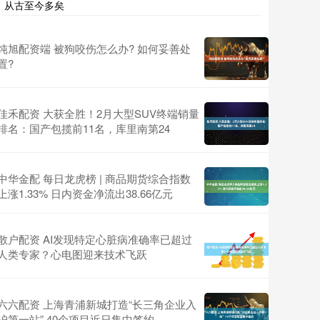
从古至今多矣
纯旭配资端 被狗咬伤怎么办? 如何妥善处
置?
佳禾配资 大获全胜！2月大型SUV终端销量
排名：国产包揽前11名，库里南第24
中华金配 每日龙虎榜 | 商品期货综合指数
上涨1.33% 日内资金净流出38.66亿元
散户配资 AI发现特定心脏病准确率已超过
人类专家？心电图迎来技术飞跃
六六配资 上海青浦新城打造“长三角企业入
沪第一站” 40个项目近日集中签约