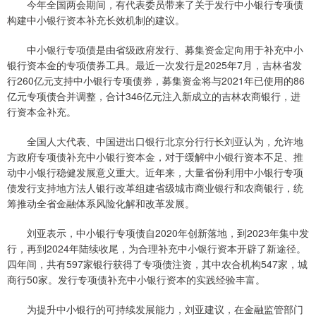
今年全国两会期间，有代表委员带来了关于发行中小银行专项债
构建中小银行资本补充长效机制的建议。
中小银行专项债是由省级政府发行、募集资金定向用于补充中小
银行资本金的专项债券工具。最近一次发行是2025年7月，吉林省发
行260亿元支持中小银行专项债券，募集资金将与2021年已使用的86
亿元专项债合并调整，合计346亿元注入新成立的吉林农商银行，进
行资本金补充。
全国人大代表、中国进出口银行北京分行行长刘亚认为，允许地
方政府专项债补充中小银行资本金，对于缓解中小银行资本不足、推
动中小银行稳健发展意义重大。近年来，大量省份利用中小银行专项
债发行支持地方法人银行改革组建省级城市商业银行和农商银行，统
筹推动全省金融体系风险化解和改革发展。
刘亚表示，中小银行专项债自2020年创新落地，到2023年集中发
行，再到2024年陆续收尾，为合理补充中小银行资本开辟了新途径。
四年间，共有597家银行获得了专项债注资，其中农合机构547家，城
商行50家。发行专项债补充中小银行资本的实践经验丰富。
为提升中小银行的可持续发展能力，刘亚建议，在金融监管部门