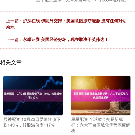
上一篇：
泸深在线 伊朗外交部：美国意图掠夺能源 没有任何对话
余地
下一篇：
永崋证券 美国经济好坏，现在取决于英伟达！
相关文章
股神配资 10月22日爱迪转债下
星星配资 全球黄金交易新标
跌149%，转股溢价率117%
杆：六大平台区域化优势深度解
析