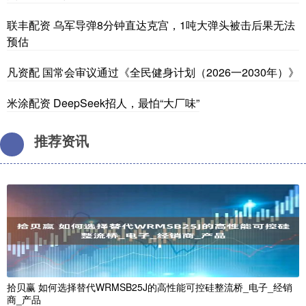
联丰配资 乌军导弹8分钟直达克宫，1吨大弹头被击后果无法
预估
凡资配 国常会审议通过《全民健身计划（2026一2030年）》
米涂配资 DeepSeek招人，最怕“大厂味”
推荐资讯
拾贝赢 如何选择替代WRMSB25J的高性能可控硅整流桥_电子_经销
商_产品