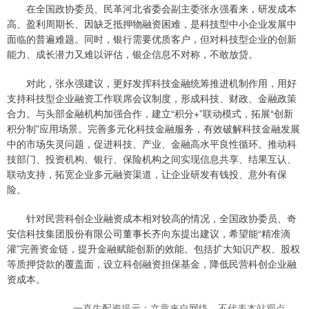
在全国政协委员、民革河北省委会副主委张永强看来，研发成本
高、盈利周期长、因缺乏抵押物融资困难，是科技型中小企业发展中
面临的普遍难题。同时，银行需要优质客户，但对科技型企业的创新
能力、成长潜力又难以评估，银企信息不对称，不敢放贷。
对此，张永强建议，更好发挥科技金融统筹推进机制作用，用好
支持科技型企业融资工作联席会议制度，形成科技、财政、金融政策
合力。与头部金融机构加强合作，建立“积分+”联动模式，拓展“创新
积分制”应用场景。完善多元化科技金融服务，有效破解科技金融发展
中的市场失灵问题，促进科技、产业、金融高水平良性循环。推动科
技部门、投资机构、银行、保险机构之间实现信息共享、结果互认、
联动支持，拓宽企业多元融资渠道，让企业研发有钱投、意外有保
险。
针对民营科创企业融资成本相对较高的情况，全国政协委员、奇
安信科技集团股份有限公司董事长齐向东提出建议，希望能“精准滴
灌”完善资金链，提升金融赋能创新的效能。包括扩大知识产权、股权
等质押贷款的覆盖面，设立科创融资担保基金，降低民营科创企业融
资成本。
一直牛配资提示：文章来自网络，不代表本站观点。