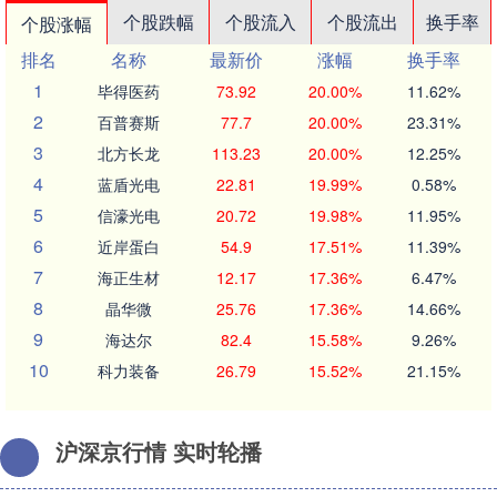
个股跌幅
个股流入
个股流出
换手率
个股涨幅
排名
名称
最新价
涨幅
换手率
1
毕得医药
73.92
20.00%
11.62%
2
百普赛斯
77.7
20.00%
23.31%
3
北方长龙
113.23
20.00%
12.25%
4
蓝盾光电
22.81
19.99%
0.58%
5
信濠光电
20.72
19.98%
11.95%
6
近岸蛋白
54.9
17.51%
11.39%
7
海正生材
12.17
17.36%
6.47%
8
晶华微
25.76
17.36%
14.66%
9
海达尔
82.4
15.58%
9.26%
10
科力装备
26.79
15.52%
21.15%
沪深京行情 实时轮播