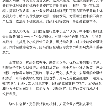
决重大问题、落实地方出资义务。放宽风险资产处置政策限制，允许
并购主体对被并购机构不良资产实行批量转让、核销，简化审批流
程，提高处置效率，在业务发展规划与牌照许可等方面给予并购主体
必要支持，助力其尽快做大做强、稳健发展。对重组过程中的不良资
产处置，依法给予税收减免、财政补贴等支持，降低处置成本等。
全国人大代表、厦门国际银行董事长王非认为，中小银行是打通
金融服务“最后一公里”的关键载体。构建中国特色银行体系，引导各
类银行，尤其是中小银行错位发展、可持续发展，对加快建设金融强
国，保障金融稳定发展，提高我国金融国际竞争力和影响力具有重要
意义。
王非建议，构建分层有序、差异化竞争、优势互补的银行体系。
明确给予不同类型银行差异化目标定位，健全差异化准入政策、评级
指标、考核导向等制度机制，形成多元化、多层次、多渠道的金融组
织体系，引导各类银行发挥比较优势，开展差异化金融服务，避免无
效“内卷”。此外，加大对地方中小银行的政策支持与指导。宏观政策
和地方扶持协同发力、提前发力，因地制宜、因行施策支持地方中小
银行发展。
谈科技创新：完善投贷联动机制，拓宽企业多元融资渠道