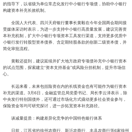
的指导下，以省级为单位常态化发行中小银行专项债，协助中小银行
构建资本补充长效机制。
全国人大代表、四川天府银行董事长黄毅在今年全国两会期间接
受媒体采访时表示，为进一步支持中小银行高质量发展，建议完善资
本补充机制，扩大中小银行专项资本工具发行渠道，支持更多优质中
小银行发行转股型资本债券、含定期转股条款的创新二级资本债，并
简化审批流程。
黄毅还提到，建议延续并扩大地方政府专项债补充中小银行资本
的试点范围，探索建立“资本支持基金”或风险分担机制，提升市场信
心。
长远来看，未来包括险资在内的长线资金也有可能作为银行资本
补充的渠道。3月6日，金融监管总局党委书记、局长李云泽表示，除
中央发行特别国债外，还可通过市场化方式撬动更多社会资金参与，
保险资金等均可研究探讨，进一步拓宽资本补充路径。
谈减量提质：构建差异化竞争的中国特色银行体系
日前，江苏省的徐州农商行、新沂农商行、丰县农商行等6家徐州