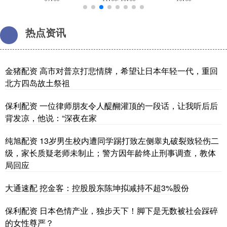
热点资讯
金猪配资 高市对普京打悲情牌，希望让日本年轻一代，重回
北方四岛故土祭祖
保利配资 一位律师朋友令人醍醐灌顶的一段话，让我听后后
背发凉，他说：“深夜在家
纯旭配资 13岁男生校内遭同学踢打致左侧睾丸破裂致轻伤二
级，家长质疑老师未制止；警方因年龄终止刑事调查，教体
局回应
大通速配 挖金客：控股股东陈坤拟减持不超3%股份
保利配资 日本色情产业，独步天下！脚下是无数被社会踩碎
的女性尊严？