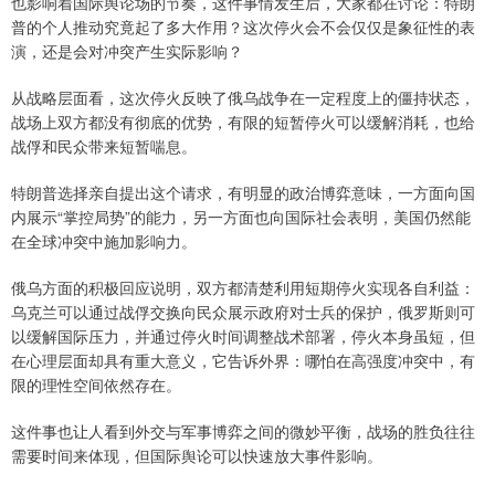
也影响着国际舆论场的节奏，这件事情发生后，大家都在讨论：特朗
普的个人推动究竟起了多大作用？这次停火会不会仅仅是象征性的表
演，还是会对冲突产生实际影响？
从战略层面看，这次停火反映了俄乌战争在一定程度上的僵持状态，
战场上双方都没有彻底的优势，有限的短暂停火可以缓解消耗，也给
战俘和民众带来短暂喘息。
特朗普选择亲自提出这个请求，有明显的政治博弈意味，一方面向国
内展示“掌控局势”的能力，另一方面也向国际社会表明，美国仍然能
在全球冲突中施加影响力。
俄乌方面的积极回应说明，双方都清楚利用短期停火实现各自利益：
乌克兰可以通过战俘交换向民众展示政府对士兵的保护，俄罗斯则可
以缓解国际压力，并通过停火时间调整战术部署，停火本身虽短，但
在心理层面却具有重大意义，它告诉外界：哪怕在高强度冲突中，有
限的理性空间依然存在。
这件事也让人看到外交与军事博弈之间的微妙平衡，战场的胜负往往
需要时间来体现，但国际舆论可以快速放大事件影响。