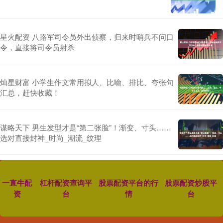
星火配资 八路军司令员外出侦察，归来时哨兵不问口
令，直接将司令员射杀
灿星财富 小学生作文常用拟人、比喻、排比、夸张句
汇总，赶快收藏！
谋略天下 男生发型才是“第二张脸”！渐变、寸头……
选对直接封神_时尚_潮流_纹理
一直牛配
杠杆配资查询平
股票配资平台的行
股票配资炒股平
资
台
情
台