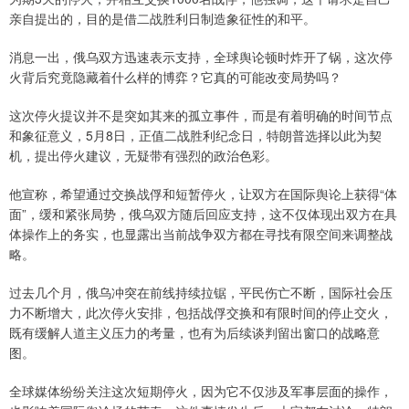
亲自提出的，目的是借二战胜利日制造象征性的和平。
消息一出，俄乌双方迅速表示支持，全球舆论顿时炸开了锅，这次停
火背后究竟隐藏着什么样的博弈？它真的可能改变局势吗？
这次停火提议并不是突如其来的孤立事件，而是有着明确的时间节点
和象征意义，5月8日，正值二战胜利纪念日，特朗普选择以此为契
机，提出停火建议，无疑带有强烈的政治色彩。
他宣称，希望通过交换战俘和短暂停火，让双方在国际舆论上获得“体
面”，缓和紧张局势，俄乌双方随后回应支持，这不仅体现出双方在具
体操作上的务实，也显露出当前战争双方都在寻找有限空间来调整战
略。
过去几个月，俄乌冲突在前线持续拉锯，平民伤亡不断，国际社会压
力不断增大，此次停火安排，包括战俘交换和有限时间的停止交火，
既有缓解人道主义压力的考量，也有为后续谈判留出窗口的战略意
图。
全球媒体纷纷关注这次短期停火，因为它不仅涉及军事层面的操作，