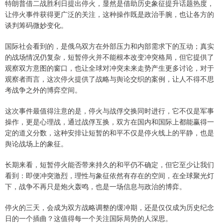
特朗普借二战胜利日提出停火，显然是借助历史象征提升话题热度，
让停火事件获得更广泛的关注，这种操作既是政治手腕，也让各方的
谈判筹码微妙变化。
国际社会看到的，是俄乌双方在外部压力和内部需求下的互动；真实
的战场情况仍复杂，短暂停火并不能根本改变冲突格局，但它提供了
观察双方意图的窗口，也让全球对冲突未来走势产生更多讨论，对于
观察者而言，这次停火提供了战略与舆论交织的案例，让人不得不思
考战争之外的博弈空间。
这次事件最值得注意的是，停火与战俘交换同时进行，它不仅是军事
操作，更是心理战，通过战俘互换，双方在国内和国际上都能赢得一
定的道义分数，这种安排让短暂的和平不仅是停火线上的平静，也是
舆论战场上的象征。
长期来看，短暂停火能否带来持久的和平仍不确定，但它至少让我们
看到：即便冲突激烈，理性与象征依然有存在的空间，在全球聚光灯
下，战争不再只是炮火轰鸣，也是一场信息与政治的博弈。
停火的三天，会成为双方战略调整的缓冲期，还是仅仅成为历史纪念
日的一个插曲？这值得每一个关注国际局势的人深思。