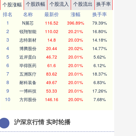
个股跌幅
个股流入
个股流出
换手率
个股涨幅
排名
名称
最新价
涨幅
换手率
1
N展芯
116.52
396.89%
79.39%
2
锐翔智能
110.02
20.21%
16.80%
3
志特新材
14.8
20.03%
14.18%
4
博腾股份
20.44
20.02%
14.77%
5
近岸蛋白
46.72
20.01%
5.62%
6
毕得医药
61.6
20.01%
6.12%
7
五洲医疗
83.62
20.01%
18.37%
8
耐科装备
49.67
20.01%
6.83%
9
一博科技
53.33
20.01%
17.26%
10
方邦股份
146.16
20.00%
7.68%
沪深京行情 实时轮播