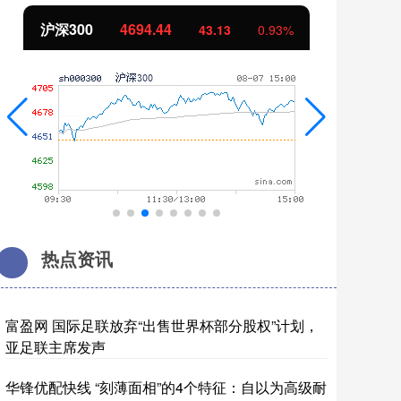
44
北证50
1134.24
43.13
0.93%
11.3
热点资讯
富盈网 国际足联放弃“出售世界杯部分股权”计划，
亚足联主席发声
华锋优配快线 “刻薄面相”的4个特征：自以为高级耐