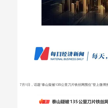
上证指数
3940.04
深证成指
39.68
1.02%
7月1日，话题“泰山疑被135公里刀片铁丝网围住”登上微博